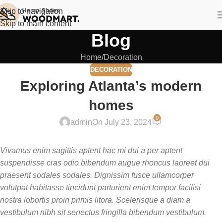
Skip to navigation
Skip to main content
Blog
Home
Decoration
DECORATION
Exploring Atlanta’s modern
homes
0
admin
On July 23, 2024
Vivamus enim sagittis aptent hac mi dui a per aptent
suspendisse cras odio bibendum augue rhoncus laoreet dui
praesent sodales sodales. Dignissim fusce ullamcorper
volutpat habitasse tincidunt parturient enim tempor facilisi
nostra lobortis proin primis litora. Scelerisque a diam a
vestibulum nibh sit senectus fringilla bibendum vestibulum.