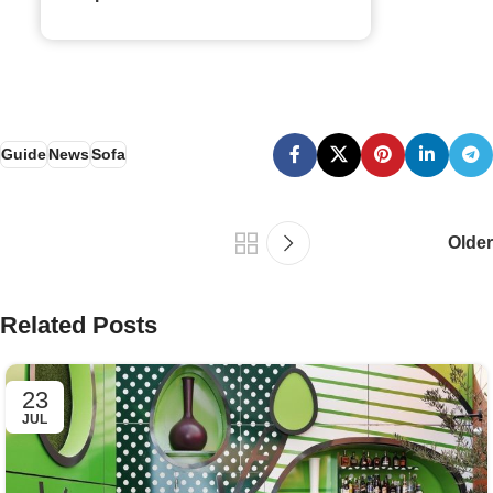
Guide
News
Sofa
Older
Related Posts
23
JUL