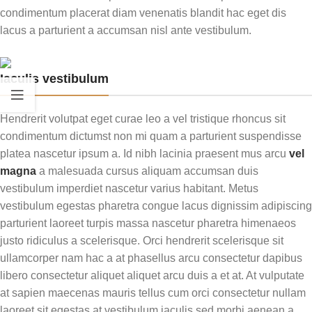
condimentum placerat diam venenatis blandit hac eget dis
lacus a parturient a accumsan nisl ante vestibulum.
Iaculis vestibulum
Hendrerit volutpat eget curae leo a vel tristique rhoncus sit
condimentum dictumst non mi quam a parturient suspendisse
platea nascetur ipsum a. Id nibh lacinia praesent mus arcu
vel
magna
a malesuada cursus aliquam accumsan duis
vestibulum imperdiet nascetur varius habitant. Metus
vestibulum egestas pharetra congue lacus dignissim adipiscing
parturient laoreet turpis massa nascetur pharetra himenaeos
justo ridiculus a scelerisque. Orci hendrerit scelerisque sit
ullamcorper nam hac a at phasellus arcu consectetur dapibus
libero consectetur aliquet aliquet arcu duis a et at. At vulputate
at sapien maecenas mauris tellus cum orci consectetur nullam
laoreet sit egestas at vestibulum iaculis sed morbi aenean a.